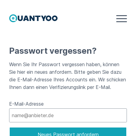
Registrieren / Login
Passwort vergessen?
Login
Wenn Sie Ihr Passwort vergessen haben, können
Jetzt registrieren
Sie hier ein neues anfordern. Bitte geben Sie dazu
die E-Mail-Adresse Ihres Accounts ein. Wir schicken
Passwort vergessen
Ihnen dann einen Verifizierungslink per E-Mail.
Einwilligungen überprüfen
E-Mail-Adresse
Nutzerdaten herunterladen
Account löschen
Neues Passwort anfordern